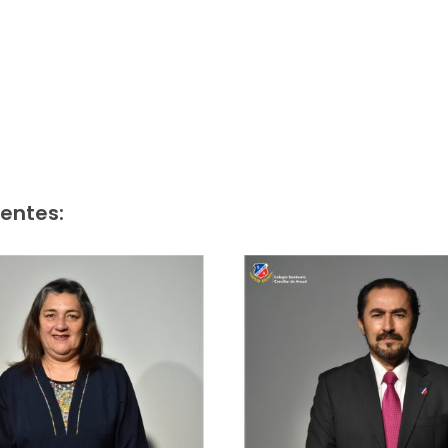
entes: