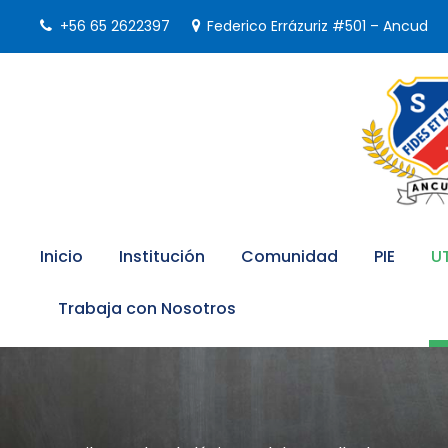
+56 65 2622397
Federico Errázuriz #501 – Ancud
Inicio
Institución
Comunidad
PIE
U
Trabaja con Nosotros