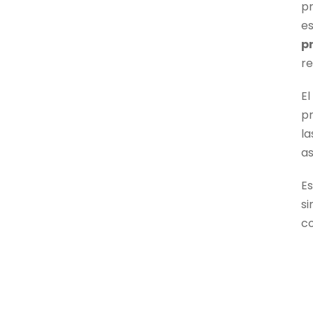
p
e
p
re
E
pr
la
as
E
s
co