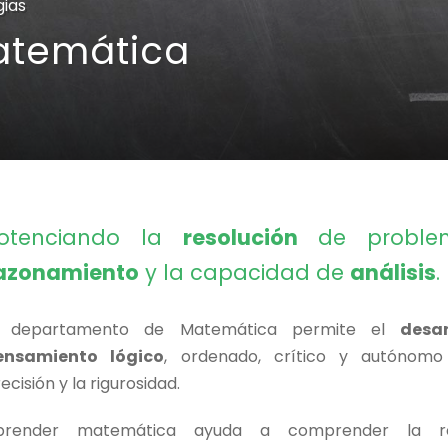
gias
atemática
otenciando la
resolución
de problem
azonamiento
y la capacidad de
análisis
.
l departamento de Matemática permite el
desar
ensamiento lógico
, ordenado, crítico y autónom
ecisión y la rigurosidad.
prender matemática ayuda a comprender la re