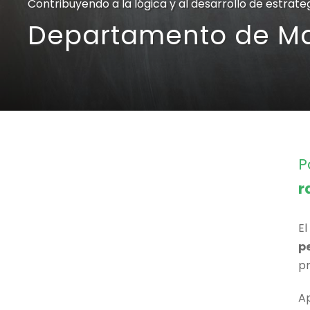
Contribuyendo a la lógica y al desarrollo de estrate
Departamento de M
P
r
E
p
pr
A