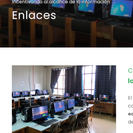
Incentivando al alcance de la información
Enlaces
C
l
E
c
e
de