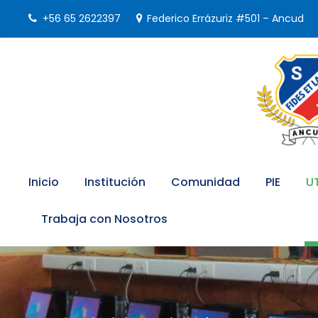
+56 65 2622397
Federico Errázuriz #501 – Ancud
Inicio
Institución
Comunidad
PIE
U
Trabaja con Nosotros