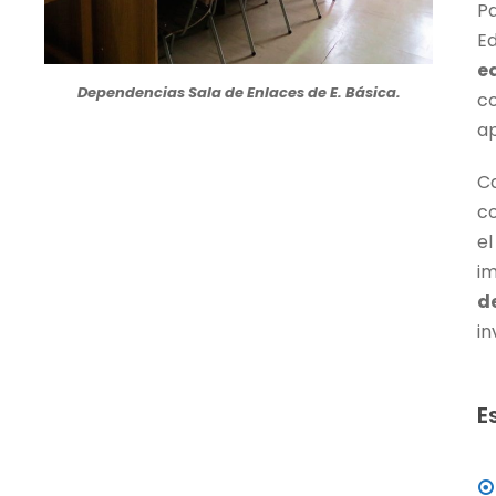
Pa
E
e
Dependencias Sala de Enlaces de E. Básica.
c
ap
C
co
e
i
d
in
E