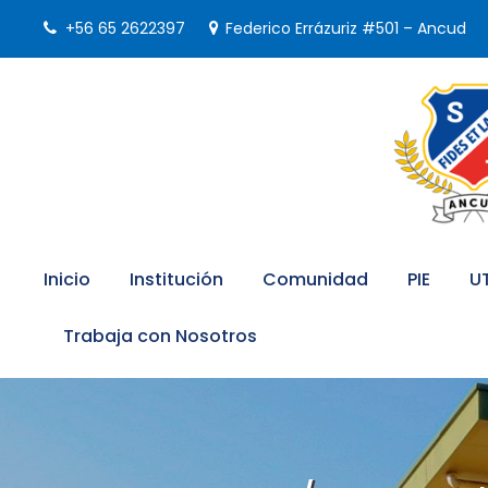
+56 65 2622397
Federico Errázuriz #501 – Ancud
Inicio
Institución
Comunidad
PIE
U
Trabaja con Nosotros