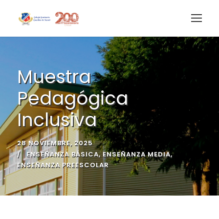
Muestra
Pedagógica
Inclusiva
28 NOVIEMBRE, 2025
ENSEÑANZA BÁSICA
,
ENSEÑANZA MEDIA
,
ENSEÑANZA PREESCOLAR