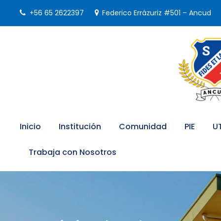
+56 65 2622397
Federico Errázuriz #501 – Ancud
Inicio
Institución
Comunidad
PIE
U
Trabaja con Nosotros