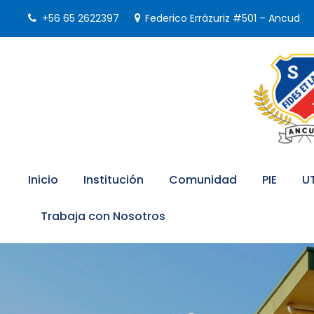
+56 65 2622397
Federico Errázuriz #501 – Ancud
Inicio
Institución
Comunidad
PIE
U
Trabaja con Nosotros