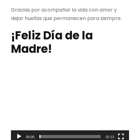
​Gracias por acompañar la vida con amor y
dejar huellas que permanecen para siempre.
¡Feliz Día de la
Madre!
R
e
p
r
o
d
u
00:00
02:13
c