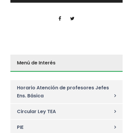
t
o
r
d
e
v
í
Menú de Interés
d
e
o
Horario Atención de profesores Jefes
Ens. Básica
Circular Ley TEA
PIE